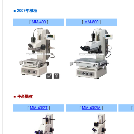
■ 2007年機種
[
MM-400
]
[
MM-800
]
■ 停產機種
[
MM-40/2T
]
[
MM-40/2M
]
[