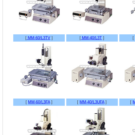
[
MM-60/L3TV
]
[
MM-40/L3T
]
[
MM-60/L3FA
]
[
MM-40/L3UFA
]
[
M