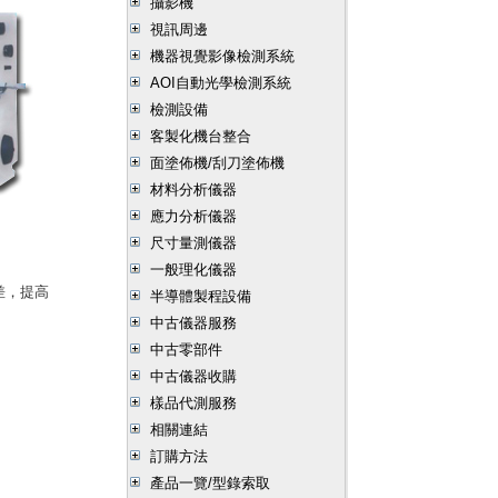
攝影機
視訊周邊
機器視覺影像檢測系統
AOI自動光學檢測系統
檢測設備
客製化機台整合
面塗佈機/刮刀塗佈機
材料分析儀器
應力分析儀器
尺寸量測儀器
一般理化儀器
差，提高
半導體製程設備
中古儀器服務
中古零部件
中古儀器收購
樣品代測服務
相關連結
訂購方法
產品一覽/型錄索取