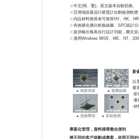
中文(簡、繁)、英文版本自動切換。
※
亞洲地區最流行硬度計自動檢測軟體
※
內設材料換算表可換算HV、HK、HR
※
有效硬化層分析曲線圖、SPC統計
※
提供輸出報表自行設計功能，圖文並
※
適用Windows 98SE、ME、NT、20
※
影
以
量
▲ 粗糙表面
▲ 複雜組織
‧
‧
‧
▲ 扭曲壓痕
▲ 多點檢測
專案化管理，資料搜尋整合便利
將不同的客戶規劃成專案，依照不同的