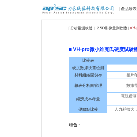
| 產品發表
VH-
[ 分析量測軟體｜ 2.5D影像量測軟體 |
■ VH-pro微小維克氏硬度試驗
比較表
硬度數據快速檢測
材料組織圖儲存
相片
報表分析圖管理
數據
電視螢幕
經濟成本考量
優缺點比較
人力耗損大
特色：