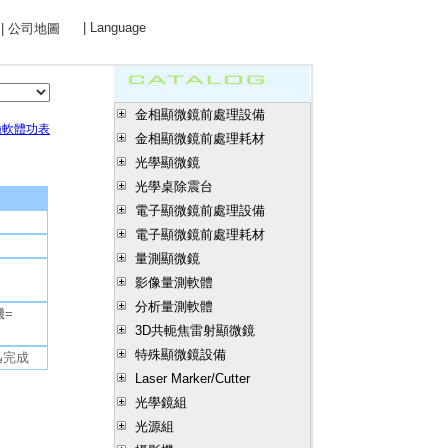
| Language
| 公司地圖
金相顯微鏡前處理設備
驗軟體功表
金相顯微鏡前處理耗材
光學顯微鏡
光學桌除震台
電子顯微鏡前處理設備
電子顯微鏡前處理耗材
量測顯微鏡
影像量測軟體
分析量測軟體
機=
3D共軛焦雷射顯微鏡
特殊顯微鏡設備
迅完成
Laser Marker/Cutter
光學鏡組
光源組