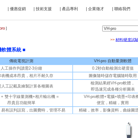
| 優惠促銷
| 技術支援
| 產品專利
| 企業徵才
| 聯絡我們
pro
]
>>
材料/硬度試
機軟體系統 ■
傳統電視計測
VH-pro 自動量測軟體
人工操作判讀需2-3分鐘
0.2秒自動檢測出硬度值
印表機成本昂貴，相片不耐久存
圖像隨時儲存電腦隨時取用
檢測結果經VH-pro軟體，
需人工記載及繪製計算各種圖表
即迅速完成各種分析圖表
 + 雙十字線量測機+相片輸出機 =
VH-pro軟體+電腦+噴墨+印表
昂貴且功能簡單
便宜，精確，實用
，易有誤判誤寫，出圖費時，管理不易
精確，效率，影像資料，曲線圖