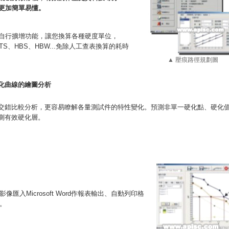
更加簡單易懂。
自行擴增功能，讓您換算各種硬度單位，
、TS、HBS、HBW...免除人工查表換算的耗時
▲ 壓痕路徑規劃圖
化曲線的繪圖分析
交錯比較分析，更容易瞭解各量測試件的特性變化。預測非單一硬化點、硬化
測有效硬化層。
入Microsoft Word作報表輸出、自動列印格
。