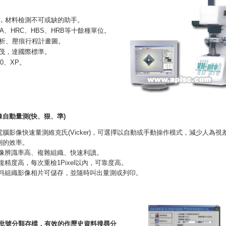
，材料檢測不可或缺的助手。
A、HRC、HBS、HRB等十餘種單位。
分析、壓痕行程計畫圖。
茂，達國際標準。
00、XP。
像自動量測(快、狠、準)
電腦影像快速量測維克氏(Vicker)，可選擇以自動或手動操作模式，減少人為視
測的效率。
影像辨識率高、複雜組織、快速利讀。
重複精度高，每次重檢1Pixel以內，可靠度高。
材料組織影像相片可儲存，並隨時叫出量測或列印。
批號分類存檔，有效的作歷史資料搜尋分