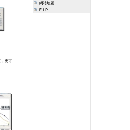
網站地圖
E.I.P
值，更可