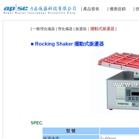
| 產品發表
| 優惠促銷
|
擺動式振盪器
[ 一般理化儀器 | 理化儀器 | 振盪箱｜
]
■ Rocking Shaker 擺動式振盪器
SPEC.
型 號
振盪速度
5~60rpm