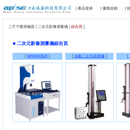
| 產品發表
| 優惠促銷
|
[ 尺寸量測儀器 | 二次元影像測量儀 |
綜合頁
]
■ 二次元影像測量儀綜合頁
[
MH/MX系列
]
[
自動二次元高度儀
]
[